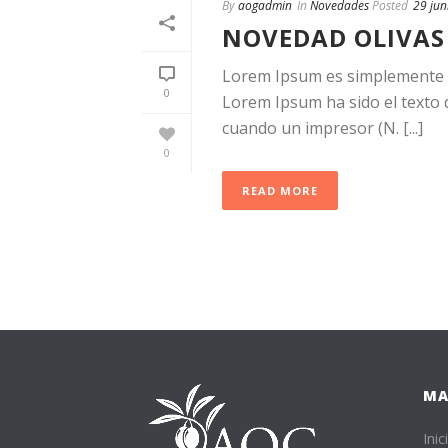
By
aogadmin
In
Novedades
Posted
29 jun
NOVEDAD OLIVAS
Lorem Ipsum es simplemente el
0
Lorem Ipsum ha sido el texto d
cuando un impresor (N. [...]
0
READ MORE
MA
Inic