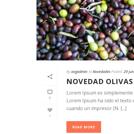
By
aogadmin
In
Novedades
Posted
29 jun
NOVEDAD OLIVAS
Lorem Ipsum es simplemente el
0
Lorem Ipsum ha sido el texto d
cuando un impresor (N. [...]
1
READ MORE