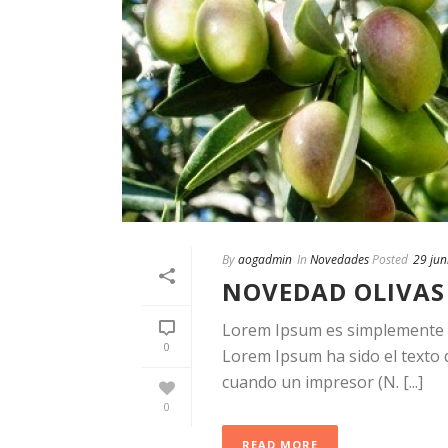
By
aogadmin
In
Novedades
Posted
29 jun
NOVEDAD OLIVAS
Lorem Ipsum es simplemente el
0
Lorem Ipsum ha sido el texto d
cuando un impresor (N. [...]
0
READ MORE