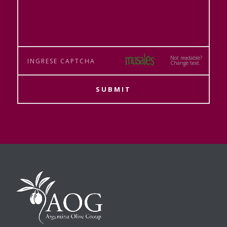
Not readable?
Change text.
SUBMIT